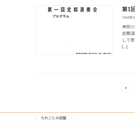
第1
1964年
神奈川
定期演
して表記
[…]
投
«
稿
ナ
たわごとの部屋
ビ
ゲ