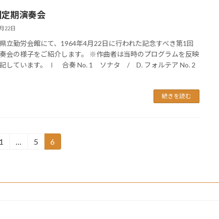
回定期演奏会
4月22日
県立勤労会館にて、1964年4月22日に行われた記念すべき第1回
奏会の様子をご紹介します。 ※作曲者は当時のプログラムを反映
しています。 Ⅰ 合奏 No. 1 ソナタ / D. フォルテア No. 2
続きを読む
1
…
5
6
固
固
固
定
定
定
ペ
ペ
ペ
ー
ー
ー
ジ
ジ
ジ