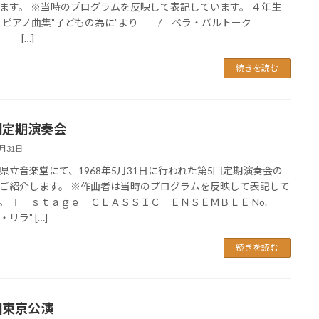
ます。 ※当時のプログラムを反映して表記しています。 ４年生
 1 ピアノ曲集”子どもの為に”より / ベラ・バルトーク
 […]
続きを読む
回定期演奏会
5月31日
県立音楽堂にて、1968年5月31日に行われた第5回定期演奏会の
ご紹介します。 ※作曲者は当時のプログラムを反映して表記して
。 Ⅰ ｓｔａｇｅ ＣＬＡＳＳＩＣ ＥＮＳＥＭＢＬＥ No.
・リラ” […]
続きを読む
回東京公演