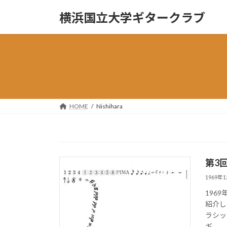
コ
ナ
横浜国立大学ギタークラブ
ン
ビ
テ
ゲ
ン
ー
ツ
シ
へ
ョ
ス
ン
キ
に
ッ
移
HOME
Nishihara
プ
動
第3
1969年
196
紹介し
ラシッ
ギ イ