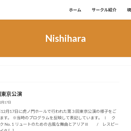
ホーム
サークル紹介
現
Nishihara
回東京公演
12月17日
9年12月17日に虎ノ門ホールで行われた第３回東京公演の様子をご
ます。 ※当時のプログラムを反映して表記しています。 Ⅰ ク
ク No. 1 リュートのための古風な舞曲とアリアⅢ / レスピー
タ […]